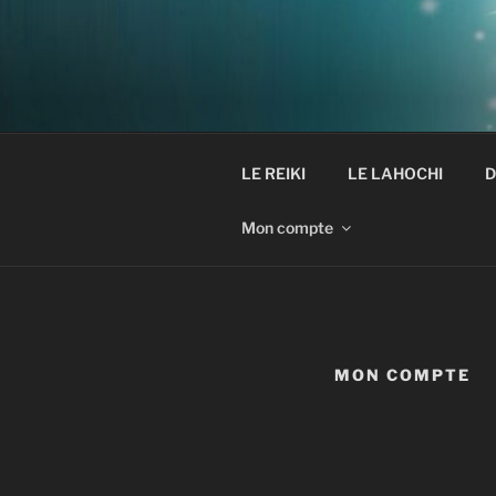
Aller
au
contenu
principal
LE REIKI
LE LAHOCHI
D
Mon compte
MON COMPTE