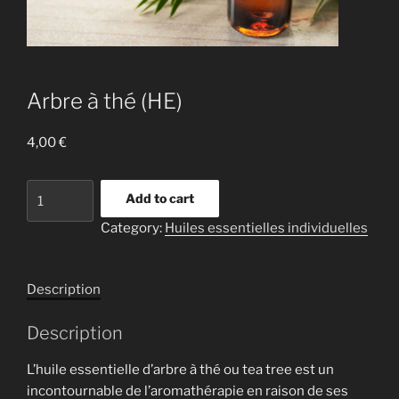
Arbre à thé (HE)
4,00
€
Arbre
Add to cart
à
Category:
Huiles essentielles individuelles
thé
(HE)
quantity
Description
Description
L’huile essentielle d’arbre à thé ou tea tree est un
incontournable de l’aromathérapie en raison de ses