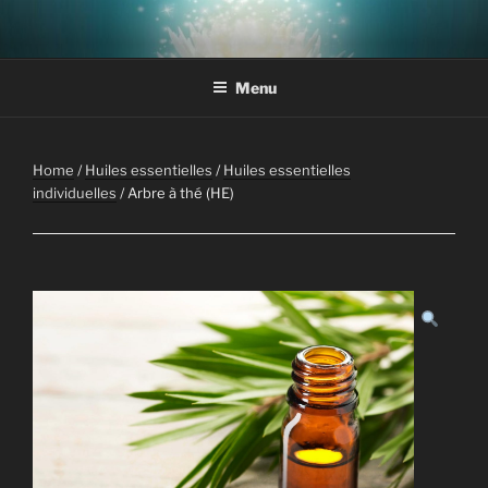
Aller
au
contenu
Menu
principal
Home
/
Huiles essentielles
/
Huiles essentielles
individuelles
/ Arbre à thé (HE)