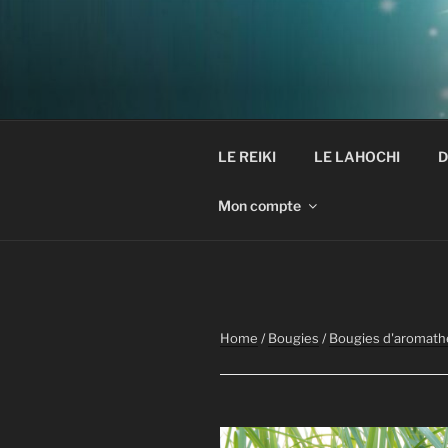
Aller
au
contenu
principal
LE REIKI
LE LAHOCHI
D
Mon compte
Home
/
Bougies
/
Bougies d'aromath