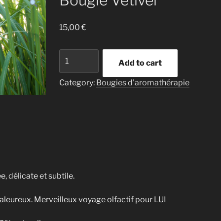
Bougie Vétiver
15,00
€
Bougie
Add to cart
Vétiver
quantity
Category:
Bougies d'aromathérapie
 délicate et subtile.
aleureux. Merveilleux voyage olfactif pour LUI