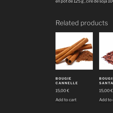
en pot de 125 g , cire de soja 1
Related products
BOUGIE
BOUGI
CANNELLE
SANT
15,00
€
15,00
€
Add to cart
Add to 