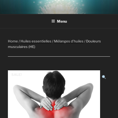
Aller
au
contenu
Menu
principal
Home
/
Huiles essentielles
/
Mélanges d'huiles
/ Douleurs
musculaires (HE)
SALE!