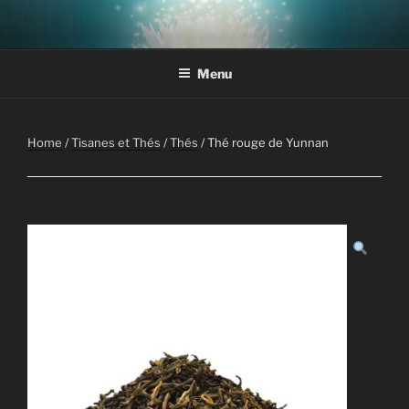
Aller
au
contenu
Menu
principal
Home
/
Tisanes et Thés
/
Thés
/ Thé rouge de Yunnan