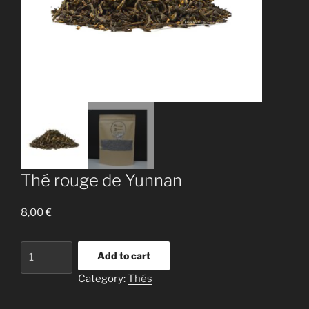
Thé rouge de Yunnan
8,00
€
Thé
Add to cart
rouge
Category:
Thés
de
Yunnan