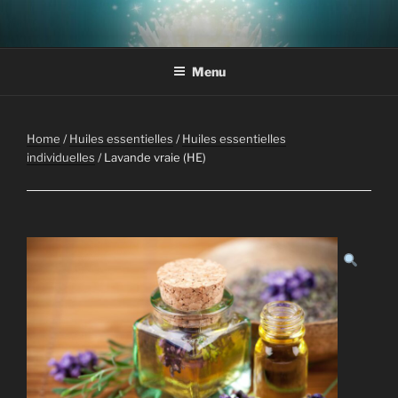
Aller
au
contenu
Menu
principal
Home
/
Huiles essentielles
/
Huiles essentielles
individuelles
/ Lavande vraie (HE)