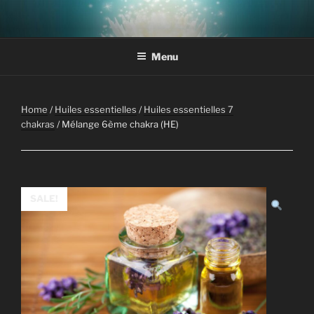
Aller
au
contenu
Menu
principal
Home
/
Huiles essentielles
/
Huiles essentielles 7
chakras
/ Mélange 6ème chakra (HE)
SALE!