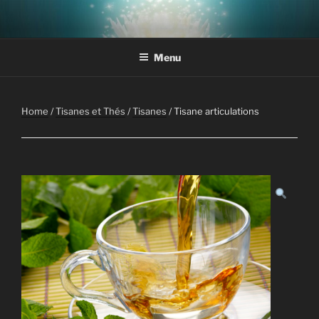
Aller
au
contenu
Menu
principal
Home
/
Tisanes et Thés
/
Tisanes
/ Tisane articulations