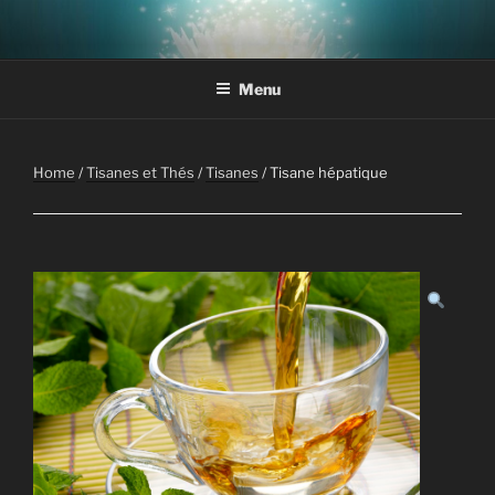
Aller
au
contenu
Menu
principal
Home
/
Tisanes et Thés
/
Tisanes
/ Tisane hépatique